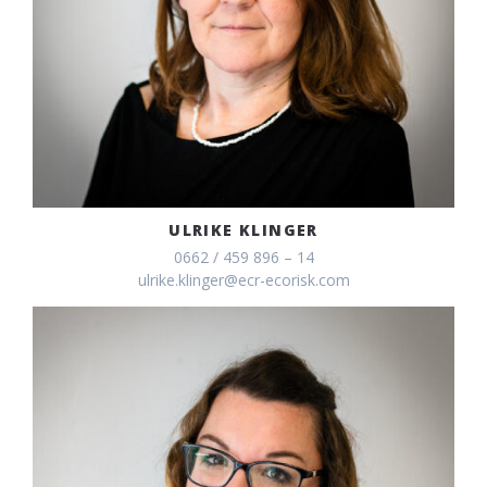
ULRIKE KLINGER
0662 / 459 896 – 14
ulrike.klinger@ecr-ecorisk.com