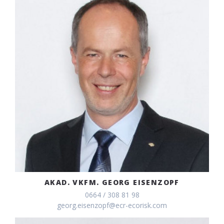
AKAD. VKFM. GEORG EISENZOPF
0664 / 308 81 98
georg.eisenzopf@ecr-ecorisk.com