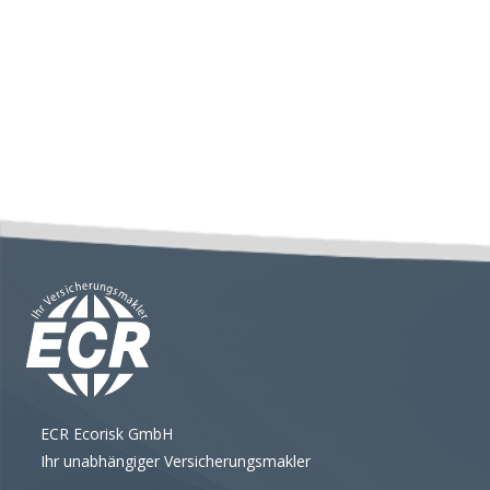
ECR Ecorisk GmbH
Ihr unabhängiger Versicherungsmakler