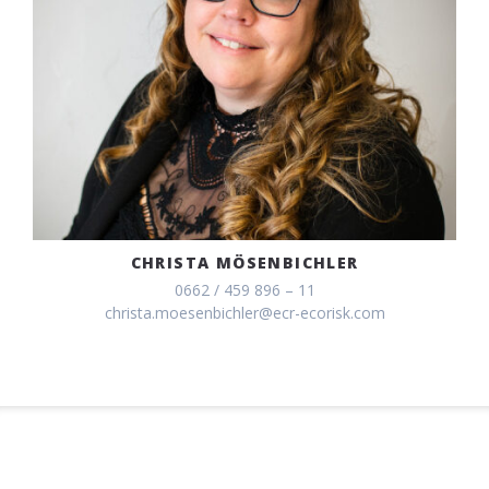
CHRISTA MÖSENBICHLER
0662 / 459 896 – 11
christa.moesenbichler@ecr-ecorisk.com